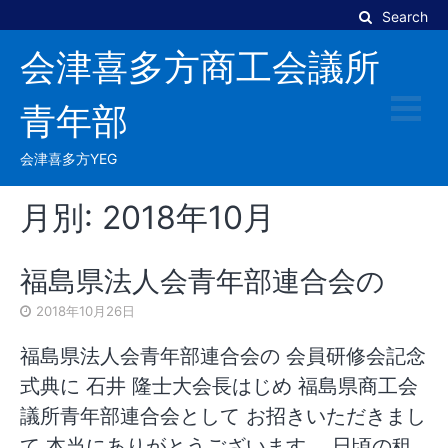
Skip
Search
to
会津喜多方商工会議所
content
青年部
会津喜多方YEG
月別: 2018年10月
福島県法人会青年部連合会の
2018年10月26日
福島県法人会青年部連合会の 会員研修会記念
式典に 石井 隆士大会長はじめ 福島県商工会
議所青年部連合会として お招きいただきまし
て 本当にありがとうございます。 日頃の租