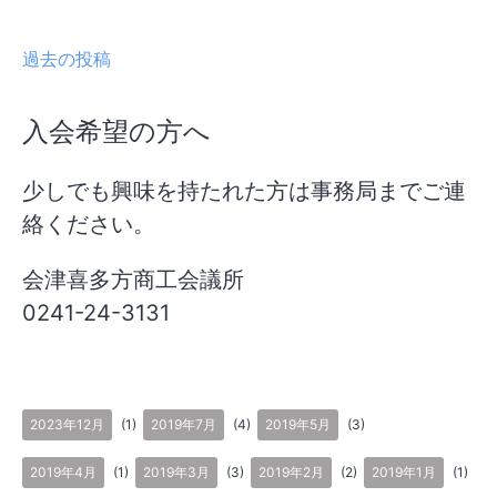
過去の投稿
投
入会希望の方へ
稿
ナ
少しでも興味を持たれた方は事務局までご連
絡ください。
ビ
ゲ
会津喜多方商工会議所
0241-24-3131
ー
シ
ョ
2023年12月
(1)
2019年7月
(4)
2019年5月
(3)
ン
2019年4月
(1)
2019年3月
(3)
2019年2月
(2)
2019年1月
(1)